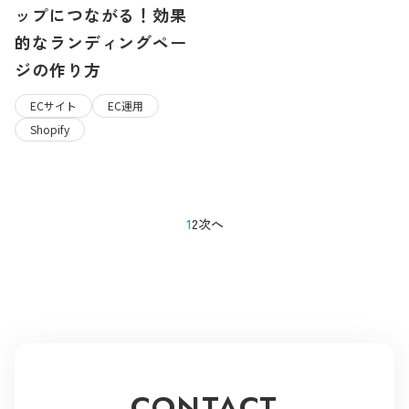
ップにつながる！効果
的なランディングペー
ジの作り方
ECサイト
EC運用
Shopify
投
1
2
次へ
稿
の
ペ
ー
ジ
送
り
CONTACT